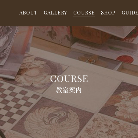
ABOUT
GALLERY
COURSE
SHOP
GUID
COURSE
教室案内