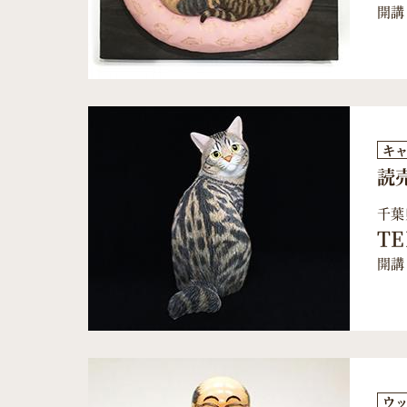
開講
キ
読
千葉
TE
開講
ウ