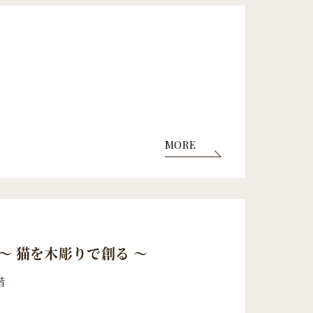
MORE
～ 猫を木彫りで創る ～
階