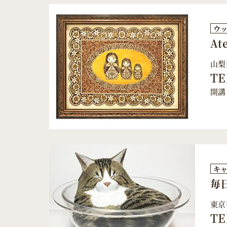
ウ
At
山梨
TE
開講
キ
毎
東京
TE