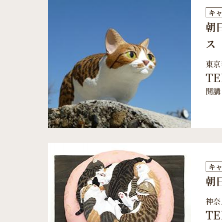
キ
朝
ス
東京
TE
開講
キ
朝
神奈
TE