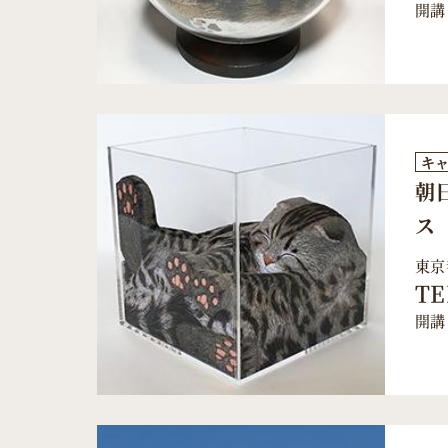
開講
キ
朝
ス
東京
TE
開講