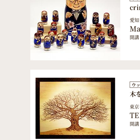
c
愛知
Ma
開講
ウ
木
東京
TE
開講