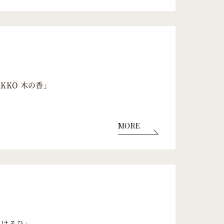
AKKO 木の香」
MORE
エはるひ」